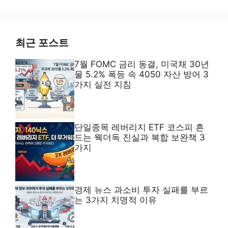
A
l
t
e
최근 포스트
r
7월 FOMC 금리 동결, 미국채 30년
n
물 5.2% 폭등 속 4050 자산 방어 3
a
가지 실전 지침
t
i
v
단일종목 레버리지 ETF 코스피 흔
e
드는 웩더독 진실과 복합 보완책 3
:
가지
경제 뉴스 과소비 투자 실패를 부르
는 3가지 치명적 이유