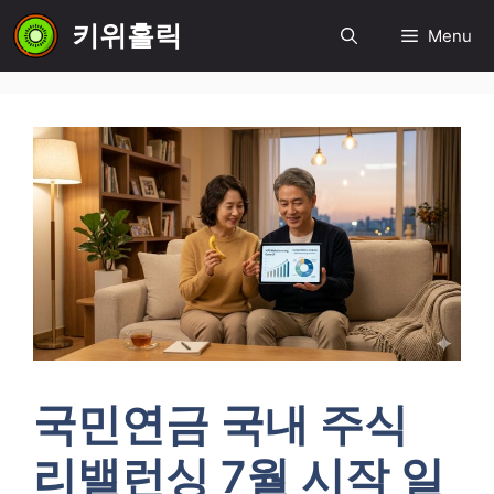
컨
키위홀릭
Menu
텐
츠
로
건
너
뛰
기
국민연금 국내 주식
리밸런싱 7월 시작 일