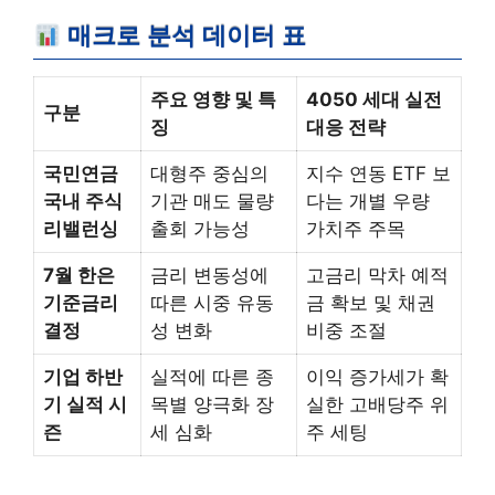
매크로 분석 데이터 표
주요 영향 및 특
4050 세대 실전
구분
징
대응 전략
국민연금
대형주 중심의
지수 연동 ETF 보
국내 주식
기관 매도 물량
다는 개별 우량
리밸런싱
출회 가능성
가치주 주목
7월 한은
금리 변동성에
고금리 막차 예적
기준금리
따른 시중 유동
금 확보 및 채권
결정
성 변화
비중 조절
기업 하반
실적에 따른 종
이익 증가세가 확
기 실적 시
목별 양극화 장
실한 고배당주 위
즌
세 심화
주 세팅