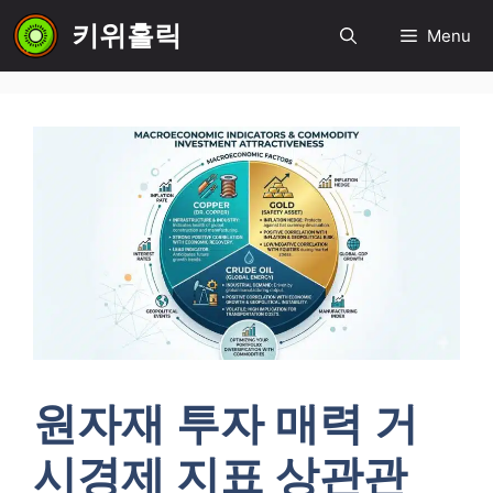
컨
키위홀릭
Menu
텐
츠
로
건
너
뛰
기
원자재 투자 매력 거
시경제 지표 상관관