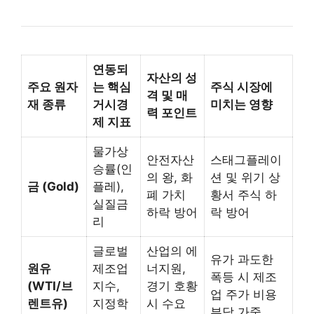
연동되
자산의 성
주요 원자
는 핵심
주식 시장에
격 및 매
재 종류
거시경
미치는 영향
력 포인트
제 지표
물가상
안전자산
스태그플레이
승률(인
의 왕, 화
션 및 위기 상
금 (Gold)
플레),
폐 가치
황서 주식 하
실질금
하락 방어
락 방어
리
글로벌
산업의 에
유가 과도한
원유
제조업
너지원,
폭등 시 제조
(WTI/브
지수,
경기 호황
업 주가 비용
렌트유)
지정학
시 수요
부담 가중