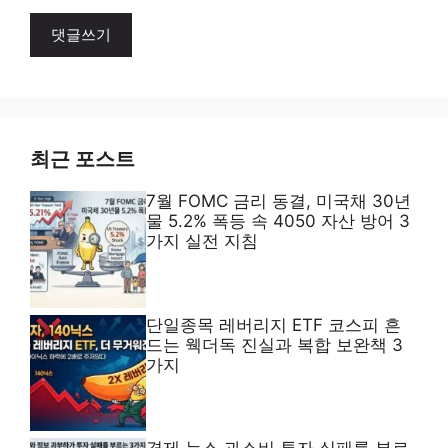
A
l
t
e
최근 포스트
r
7월 FOMC 금리 동결, 미국채 30년
n
물 5.2% 폭등 속 4050 자산 방어 3
a
가지 실전 지침
t
i
v
단일종목 레버리지 ETF 코스피 흔
e
드는 웩더독 진실과 복합 보완책 3
:
가지
경제 뉴스 과소비 투자 실패를 부르