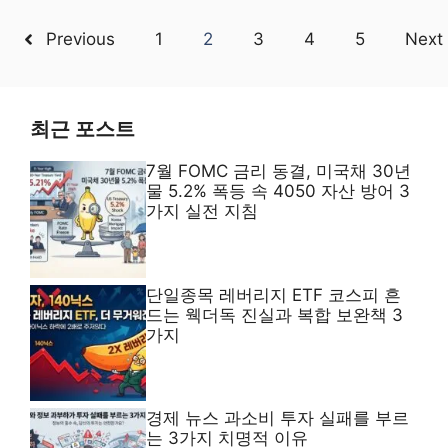
Previous
1
2
3
4
5
Next
최근 포스트
7월 FOMC 금리 동결, 미국채 30년
물 5.2% 폭등 속 4050 자산 방어 3
가지 실전 지침
단일종목 레버리지 ETF 코스피 흔
드는 웩더독 진실과 복합 보완책 3
가지
경제 뉴스 과소비 투자 실패를 부르
는 3가지 치명적 이유