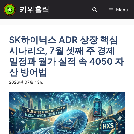
컨
키위홀릭
Menu
텐
츠
로
건
SK하이닉스 ADR 상장 핵심
너
뛰
시나리오, 7월 셋째 주 경제
기
일정과 월가 실적 속 4050 자
산 방어법
2026년 07월 13일