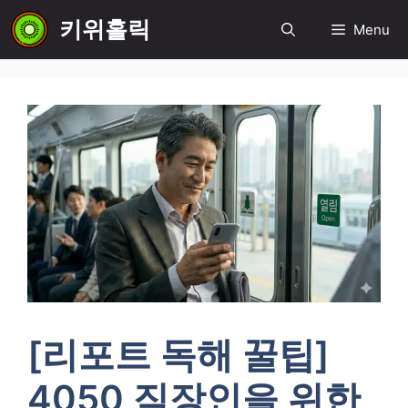
컨
키위홀릭
Menu
텐
츠
로
건
너
뛰
기
[리포트 독해 꿀팁]
4050 직장인을 위한