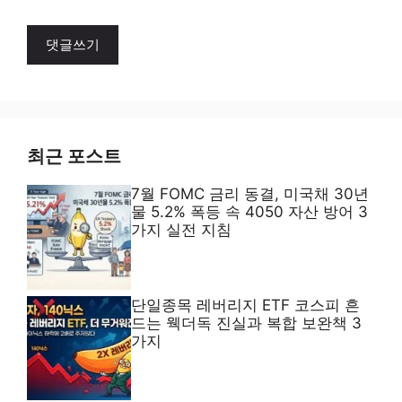
A
l
t
e
최근 포스트
r
7월 FOMC 금리 동결, 미국채 30년
n
물 5.2% 폭등 속 4050 자산 방어 3
a
가지 실전 지침
t
i
v
단일종목 레버리지 ETF 코스피 흔
e
드는 웩더독 진실과 복합 보완책 3
:
가지